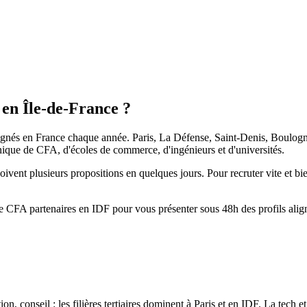
 en Île-de-France ?
e signés en France chaque année. Paris, La Défense, Saint-Denis, Boulo
ique de CFA, d'écoles de commerce, d'ingénieurs et d'universités.
çoivent plusieurs propositions en quelques jours. Pour recruter vite et bi
de CFA partenaires en IDF pour vous présenter sous 48h des profils al
conseil : les filières tertiaires dominent à Paris et en IDF. La tech et l