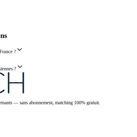
ons
-France ?
siennes ?
'alternants — sans abonnement, matching 100% gratuit.