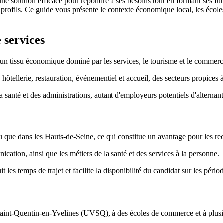
st une solution efficace pour répondre à ses besoins tout en formant ses f
profils. Ce guide vous présente le contexte économique local, les écoles 
 services
t un tissu économique dominé par les services, le tourisme et le commerc
 hôtellerie, restauration, événementiel et accueil, des secteurs propices à
a santé et des administrations, autant d'employeurs potentiels d'alternant
 que dans les Hauts-de-Seine, ce qui constitue un avantage pour les rec
ation, ainsi que les métiers de la santé et des services à la personne.
 les temps de trajet et facilite la disponibilité du candidat sur les pério
s Saint-Quentin-en-Yvelines (UVSQ), à des écoles de commerce et à plusi