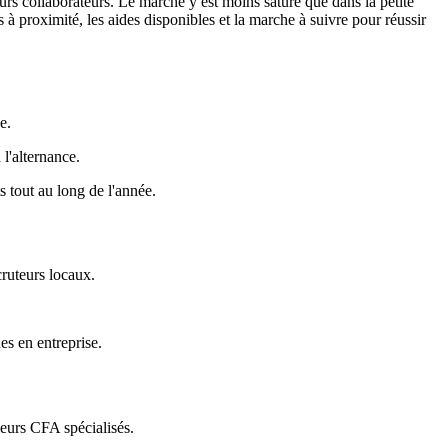
uturs collaborateurs. Le marché y est moins saturé que dans la petite
à proximité, les aides disponibles et la marche à suivre pour réussir
e.
 l'alternance.
s tout au long de l'année.
ruteurs locaux.
des en entreprise.
eurs CFA spécialisés.